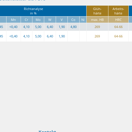
Richtanalyse
Glüh-
Arbeits-
in %
härte
härte
i
Mn
Cr
Mo
W
V
Co
Ni
max. HB
HRC
45
<0,40
4,10
5,00
6,40
1,90
4,80
269
64-66
45
<0,40
4,10
5,00
6,40
1,90
269
64-66