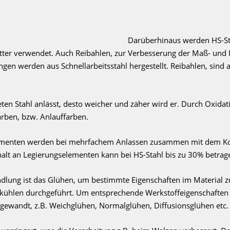
Darüberhinaus werden HS-St
tter verwendet. Auch Reibahlen, zur Verbes­serung der Maß- und 
gen werden aus Schnellarbeitsstahl hergestellt. Reibahlen, sin
ten Stahl anlässt, desto weicher und zäher wird er. Durch Oxidat
rben, bzw. Anlauffarben.
enten werden bei mehrfachem Anlassen zusammen mit dem Kohl
alt an Legierungselementen kann bei HS-Stahl bis zu 30% betrag
lung ist das Glühen, um bestimmte Eigenschaften im Material zu 
ühlen durchgeführt. Um entsprechende Werkstoffeigenschaften 
gewandt, z.B. Weichglühen, Normalglühen, Diffusionsglühen etc.