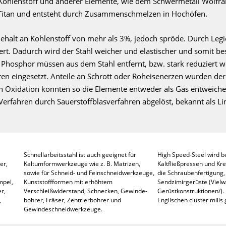
n, Kohlenstoff und anderer Elemente, wie dem Schwermetall Wolf
Titan und entsteht durch Zusammenschmelzen in Hochöfen.
ehalt an Kohlenstoff von mehr als 3%, jedoch spröde. Durch Legi
ert. Dadurch wird der Stahl weicher und elastischer und somit be
 Phosphor müssen aus dem Stahl entfernt, bzw. stark reduziert 
en eingesetzt. Anteile an Schrott oder Roheisenerzen wurden de
h Oxidation konnten so die Elemente entweder als Gas entweichen
erfahren durch Sauerstoffblasverfahren abgelöst, bekannt als Li
Schnellarbeitsstahl ist auch geeignet für
High Speed-Steel wird b
er,
Kaltum­formwerkzeuge wie z. B. Matrizen,
Kaltfließpressen und Kre
sowie für Schneid- und Feinschneidwerkzeuge,
die Schraubenfertigung, 
mpel,
Kunststoffformen mit erhöhtem
Sendzimirgerüste (Vielw
r,
Verschleißwiderstand, Schnecken, Gewinde­
Gerüstkonstruktionen/).
,
bohrer, Fräser, Zentrierbohrer und
Englischen cluster mills
Gewindeschneidwerkzeuge.