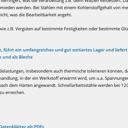
verringert, was die Verarbeitung z.B. beim Walzen verbessert. 
mieden werden. Bei Stählen mit einem Kohlenstoffgehalt von meh
cht, was die Bearbeitbarkeit angeht.
e z.B. Vergüten auf bestimmte Festigkeiten oder bestimmte Glüh
führt ein umfangreiches und gut sortiertes Lager und liefert
ch und als Bleche
 Belastungen, insbesondere auch thermische tolerieren können, 
andlung, in der ein Werkstoff erwärmt wird, um u.a. Spannunge
nach dem Härten angewandt. Schnellarbeitsstähle werden bei 120
zu erreichen.
atenblätter als PDFs