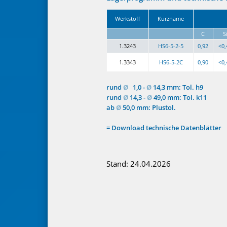
Werk­stoff
Kurz­name
C
S
1.3243
HS6-5-2-5
0,92
<0,
1.3343
HS6-5-2C
0,90
<0,
rund
Ø
1,0 -
Ø
14,3 mm: Tol. h9
rund
Ø
14,3 -
Ø
49,0 mm: Tol. k11
ab
Ø
50,0 mm: Plustol.
= Download technische Datenblätter
Stand: 24.04.2026