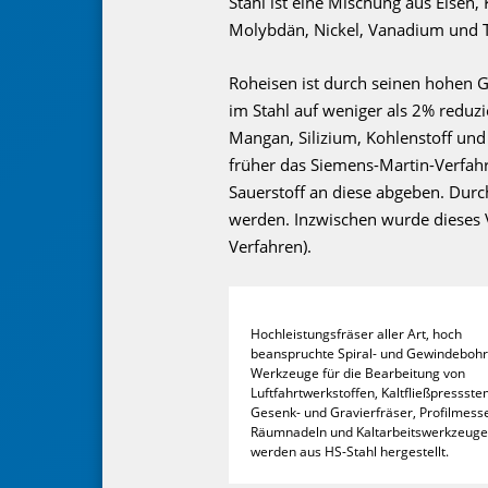
Stahl ist eine Mischung aus Eise
Molybdän, Nickel, Vanadium und 
Roheisen ist durch seinen hohen G
im Stahl auf weniger als 2% reduzi
Mangan, Silizium, Kohlenstoff und
früher das Siemens-Martin-Verfahr
Sauerstoff an diese abgeben. Durc
werden. Inzwischen wurde dieses V
Verfahren).
Hochleistungsfräser aller Art, hoch
beanspruchte Spiral- und Gewindebohr
Werkzeuge für die Bearbeitung von
Luftfahrtwerkstoffen, Kaltfließpress­ste
Gesenk- und Gravierfräser, Profilmesse
Räumnadeln und Kaltarbeitswerkzeuge
werden aus HS-Stahl hergestellt.