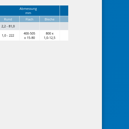
Abmessung
mm
Rund
Flach
Bleche
2,2 - 81,0
400-505
800 x
1,0 - 222
x 15-80
1,0-12,5